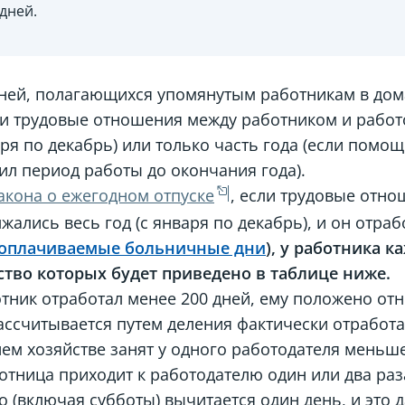
дней.
ней, полагающихся упомянутым работникам в дом
ли трудовые отношения между работником и работ
ря по декабрь) или только часть года (если помо
ил период работы до окончания года).
Закона о ежегодном отпуске
, если трудовые отн
ались весь год (с января по декабрь), и он отра
 оплачиваемые больничные дни
), у работника 
ство которых будет приведено в таблице ниже.
отник отработал менее 200 дней, ему положено от
рассчитывается путем деления фактически отработа
ем хозяйстве занят у одного работодателя меньше
отница приходит к работодателю один или два раза
о (включая субботы) вычитается один день, и это 