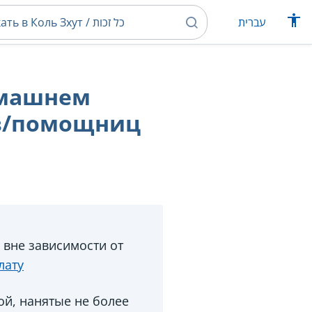
עברית
омашнем
ов/помощниц
вне зависимости от
лату
ой, нанятые не более