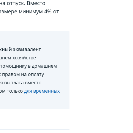
на отпуск. Вместо
размере минимум 4% от
нежный эквивалент
шнем хозяйстве
ть помощнику в домашнем
с правом на оплату
ая выплата вместо
ном только
для временных