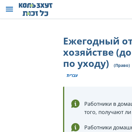
Ежегодный от
хозяйстве (
по уходу)
(Право)
עברית
Работники в дома
того, получают л
Работники домашн