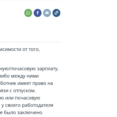
исимости от того,
нную/почасовую зарплату,
 либо между ними
аботник имеет право на
язи с отпуском.
ую или почасовую
 у своего работодателя
не было заключено