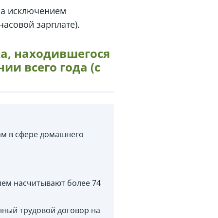
за исключением
асовой зарплате).
а, находившегося
ии всего года (с
ам в сфере домашнего
лем насчитывают более 74
нный трудовой договор на