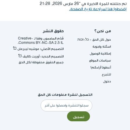
تم حتلنته للمرة الاخيرة في ־26 مارس 2026, 21:28
إضغطوا هنا لمراجعة تاريخ الصفحة.
من نحن؟
حقوق النشر
قُدِّم المضمون وفقا لـ -Creative
حول كل الحق - כל-זכות
Commons BY-NC-SA 2.5 IL.
اسئلة واجوبة
التصميم الأصلي: موشيه ليبرمان
إمكانية الوصول
التصميم الجديد: أوريت كاليڤ
سياسات الموقع
جميع الحقوق محفوظة لكل الحق
أعطونا آراءكم!
للتبرع
دخول
التسجيل لنشرة معلومات كل الحق
البريد
الإلكتروني
تسجيل