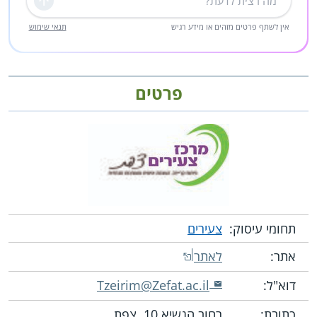
שליחה
אין לשתף פרטים מזהים או מידע רגיש
תנאי שימוש
פרטים
תחומי עיסוק:
צעירים
אתר:
לאתר
דוא"ל:
Tzeirim@Zefat.ac.il
כתובת:
רחוב הנשיא 10, צפת