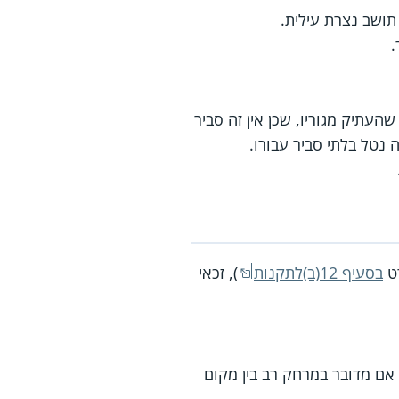
תושב נצרת עילית.
.
עתיק מגוריו, שכן אין זה סביר
נטל בלתי סביר עבורו.
רט
בסעיף 12(ב)לתקנות
), זכאי
 אם מדובר במרחק רב בין מקום