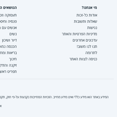
מי אנחנו?
הנושאים הפ
אודות כל-זכות
תעסוקה וזכו
שאלות ותשובות
פנסיה וחיסכ
נגישות
אנשים עם מו
מדיניות הפרטיות והאתר
נשים
עדכונים אחרונים
דיור ושיכון
תנו לנו משוב!
הכנסה נמוכה
לתרומה
בריאות ומח
כניסה לצוות האתר
חינוך
זיקנה והזדק
תפריט ראשי
המידע באתר הוא מידע כללי ואינו מידע מחייב. הזכויות המחייבות נקבעות על-פי חוק, ת
אי