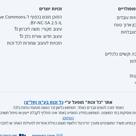
ופולריים
זכויות יוצרים
התוכן מוגש בכפוף ל-mmons
יות עובדים
BY-NC-SA 2.5 IL.
ון ארוך טווח
עיצוב מקורי: משה ליברמן
גבלויות
עיצוב חדש: אורית כלב
הזכויות לעיצוב שמורות לכל זכות
 וקשיים כלכליים
לות
נות
אתר "כל זכות" מופעל ע"י
כל זכות בע"מ (חל"צ)
האתר פונה לנשים וגברים כאחד. השימוש בלשון זכר נעשה מטעמי נוחות בלבד.
קנות ופסיקות בתי המשפט. השימוש במידע המופיע באתר אינו תחליף לקבלת ייעוץ או טיפול משפ
השימוש
.
ן בסיוע משרד המשפטים ומערך הדיגיטל הלאומי משום נטילת אחריות לפעילות האתר או לתכניו