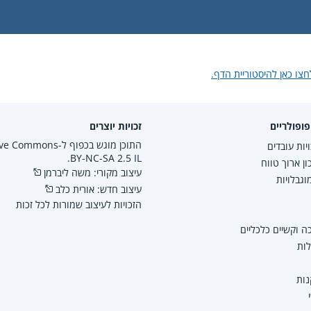
חצו כאן להיסטוריית הדף.
ופולריים
זכויות יוצרים
התוכן מוגש בכפוף ל-mmons
יות עובדים
BY-NC-SA 2.5 IL.
ון ארוך טווח
עיצוב מקורי: משה ליברמן
גבלויות
עיצוב חדש: אורית כלב
הזכויות לעיצוב שמורות לכל זכות
 וקשיים כלכליים
לות
נות