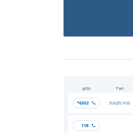
דוא"ל
טלפון
פניה מקוונת
*6552
118