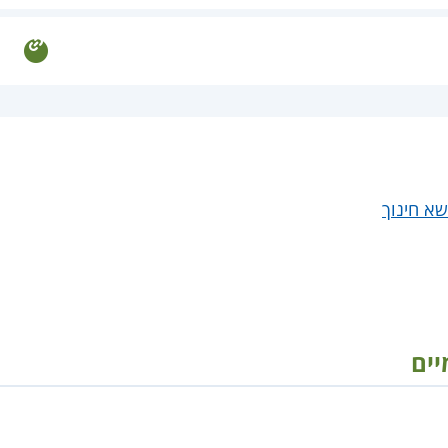
שא חינוך
יים