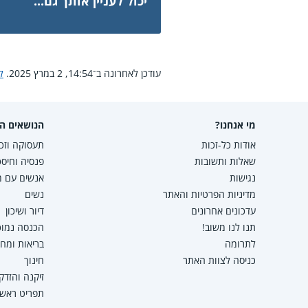
יכול לעניין אותך גם...
עודכן לאחרונה ב־14:54, 2 במרץ 2025.
ל
מי אנחנו?
הנושאים הפ
אודות כל-זכות
תעסוקה וזכו
שאלות ותשובות
פנסיה וחיסכ
נגישות
אנשים עם מו
מדיניות הפרטיות והאתר
נשים
עדכונים אחרונים
דיור ושיכון
תנו לנו משוב!
הכנסה נמוכה
לתרומה
בריאות ומח
כניסה לצוות האתר
חינוך
זיקנה והזדק
תפריט ראשי