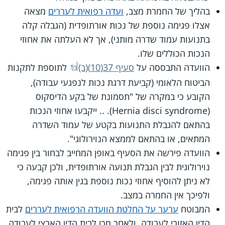
בהליך של החמרת מצב,
ועדה רפואית לעררים
מצאה
אצלו פגימה נוספת של נכות אורתופדית (הגבלה קלה
בתנועות עמוד שדרה מותני), אך לא העלתה את אחוזי
הנכות הכוללים שלו.
הוועדה התבססה על
סעיף 37(10)(ב)
לתוספת לתקנות
הביטוח הלאומי (קביעת דרגת נכות לנפגעי עבודה),
הקובע כי במקרה של "תסמונת של בקע הדיסקוס
(Hernia disci syndrome). .. ייקבעו אחוזי הנכות
בהתאם להגבלת התנועות בקטע של עמוד השדרה
המתאים, או בהתאם לממצא הנוירולוגי".
הוועדה פירשה את הסעיף באופן המחייב לבחור בין פגימה
נוירולוגית לבין הגבלת תנועה אורתופדית, ולכן קבעה כי
לא ניתן להוסיף אחוזי נכות נוספת בגין אותה פגימה,
ולפיכך אין החמרה במצב.
המבוטח
ערער על החלטת הוועדה הרפואית לעררים
לבית
הדין האזורי לעבודה, ולאחר מכן לבית הדין הארצי לעבודה,