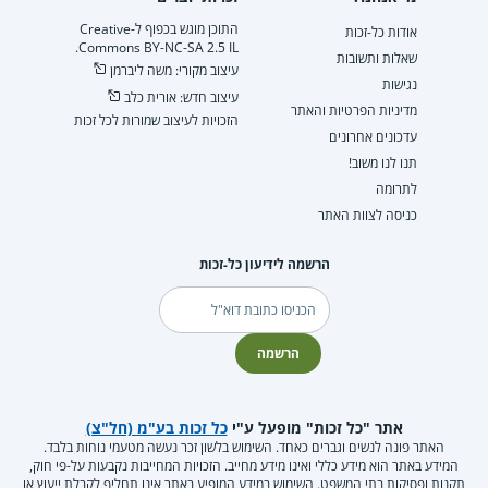
התוכן מוגש בכפוף ל-Creative
אודות כל-זכות
Commons BY-NC-SA 2.5 IL.
שאלות ותשובות
עיצוב מקורי: משה ליברמן
נגישות
עיצוב חדש: אורית כלב
מדיניות הפרטיות והאתר
הזכויות לעיצוב שמורות לכל זכות
עדכונים אחרונים
תנו לנו משוב!
לתרומה
כניסה לצוות האתר
הרשמה לידיעון כל-זכות
דוא"ל
הרשמה
אתר "כל זכות" מופעל ע"י
כל זכות בע"מ (חל"צ)
האתר פונה לנשים וגברים כאחד. השימוש בלשון זכר נעשה מטעמי נוחות בלבד.
המידע באתר הוא מידע כללי ואינו מידע מחייב. הזכויות המחייבות נקבעות על-פי חוק,
תקנות ופסיקות בתי המשפט. השימוש במידע המופיע באתר אינו תחליף לקבלת ייעוץ או