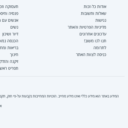
אודות כל-זכות
תעסוקה וזכו
שאלות ותשובות
פנסיה וחיסכ
נגישות
אנשים עם מו
מדיניות הפרטיות והאתר
נשים
עדכונים אחרונים
דיור ושיכון
תנו לנו משוב!
הכנסה נמוכה
לתרומה
בריאות ומח
כניסה לצוות האתר
חינוך
זיקנה והזדק
תפריט ראשי
המידע באתר הוא מידע כללי ואינו מידע מחייב. הזכויות המחייבות נקבעות על-פי חוק, ת
אי