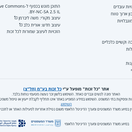
התוכן מוגש בכפוף ל-mmons
יות עובדים
BY-NC-SA 2.5 IL.
ון ארוך טווח
עיצוב מקורי: משה ליברמן
גבלויות
עיצוב חדש: אורית כלב
הזכויות לעיצוב שמורות לכל זכות
 וקשיים כלכליים
לות
נות
אתר "כל זכות" מופעל ע"י
כל זכות בע"מ (חל"צ)
האתר פונה לנשים וגברים כאחד. השימוש בלשון זכר נעשה מטעמי נוחות בלבד.
קנות ופסיקות בתי המשפט. השימוש במידע המופיע באתר אינו תחליף לקבלת ייעוץ או טיפול משפ
השימוש
.
ן בסיוע משרד המשפטים ומערך הדיגיטל הלאומי משום נטילת אחריות לפעילות האתר או לתכניו
בסיוע משרד המשפטים ומערך הדיגיטל הלאומי