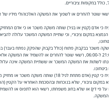
כולל במקומות ציבוריים.
שאי שוטר להחרים או לשפוך את המשקה האלכוהולי מידיו של א
יח כי אדם (קטין או בגיר) שותה משקה משכר או כי אדם המחזי
ב הנמצא במקום ציבורי, וכי שתיית המשקה המשכר עלולה להביא
חונו,
שקה משכר בבקבוק פתוח (כולל בקבוק שהפקק נפתח בעבר) במק
במקום ציבורי, בין השעות 21:00 ל-06:00, רשאי שוטר להחרים או להשמיד 
ונתו לשתות את המשקה המשכר או ששתיית המשקה אינה עלולה
ביטחונו.
אם יש לשוטר יסוד סביר להניח כי קטין (אדם מתחת לגיל 18)
א במקום ציבורי, שלא בנוכחות ובהסכמת האחראי על הקטין (הור
ל פי דין) או שלא בחוג משפחתו, רשאי הוא לתפוס או להשמי
 המשקה.