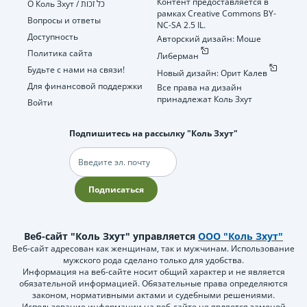
Контент предоставляется в
О Коль Зхут / כל זכות
рамках Creative Commons BY-
Вопросы и ответы
NC-SA 2.5 IL.
Доступность
Авторский дизайн: Моше
Политика сайта
Либерман
Будьте с нами на связи!
Новый дизайн: Орит Калев
Для финансовой поддержки
Все права на дизайн
принадлежат Коль Зхут
Войти
Подпишитесь на рассылку "Коль Зхут"
Электронная
почта
Подписаться
Веб-сайт "Коль Зхут" управляется
ООО "Коль Зхут"
Веб-сайт адресован как женщинам, так и мужчинам. Использование
мужского рода сделано только для удобства.
Информация на веб-сайте носит общий характер и не является
обязательной информацией. Обязательные права определяются
законом, нормативными актами и судебными решениями.
Использование информации на веб-сайте не является заменой