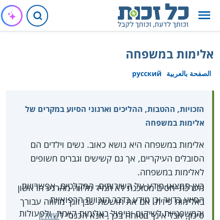
אלימות במשפחה
الصفحة بالعربية
русский
הזכויות, ההטבות, ההליכים וארגוני הסיוע במקרים של
אלימות במשפחה
אלימות במשפחה היא נושא כאוב. נשים וילדים הם
הסובלים העיקריים, אך גם קשישים וגברים חשופים
לאלימות במשפחה.
כאן תמצאו מידע על השירותים, המקלטים, אפשרויות
מערכת יחסים מסוכנת לא תמיד מלווה מהרגע הראשון
הסיוע בדיור וכן מידע בדבר הזכויות הרפואיות
באלימות פיזית. אם את חוששת שבן זוגך מהווה עבורך
והמשפטיות לשיקום וטיפול באלימות קיימת, ולפעולות
סיכון, אבל אינך בטוחה בכך, אנא הכנסי ל
שאלון