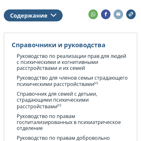
различных сферах жизни:
здравоохранение, образование,
Содержание
трудоустройство, жилье, право и многое
другое.
На этом портале собрана информация о
Справочники и руководства
правах людей с психическими
Руководство по реализации прав для людей
расстройствами и их семей.
с психическими и когнитивными
Обратите внимание на
список организаций
расстройствами и их семей
поддержки
в конце этой страницы.
Руководство для членов семьи страдающего
психическими расстройствами
Справочник для семей с детьми,
страдающими психическими
расстройствами
Руководство по правам
госпитализированных в психиатрическое
отделение
Руководство по правам добровольно