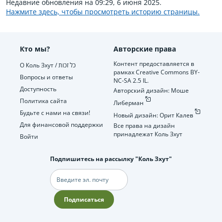
Недавние обновления на 09:29, 6 июня 2025.
Нажмите здесь, чтобы просмотреть историю страницы.
Кто мы?
Авторские права
Контент предоставляется в
О Коль Зхут / כל זכות
рамках Creative Commons BY-
Вопросы и ответы
NC-SA 2.5 IL.
Доступность
Авторский дизайн: Моше
Политика сайта
Либерман
Будьте с нами на связи!
Новый дизайн: Орит Калев
Для финансовой поддержки
Все права на дизайн
принадлежат Коль Зхут
Войти
Подпишитесь на рассылку "Коль Зхут"
Электронная
почта
Подписаться