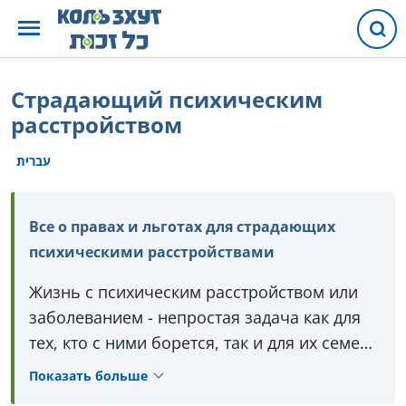
Страдающий психическим
расстройством
עברית
Все о правах и льготах для страдающих
психическими расстройствами
Жизнь с психическим расстройством или
заболеванием - непростая задача как для
тех, кто с ними борется, так и для их семей.
В государстве Израиль существуют
Показать больше
специальные льготы, услуги и права в