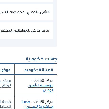
التأمين الوطني- مخصصات التم
مركز هاتفي للمواطنين المخضر
جهات حكوميّة
الهيئة الحكومية
موقع ا
مركز
*6050
-
موقع م
مؤسسة التأمين
الوطني
الوطني
مركز
*9696
-
خدمة
خدمة ال
استشارية للمسن -
للمواطن