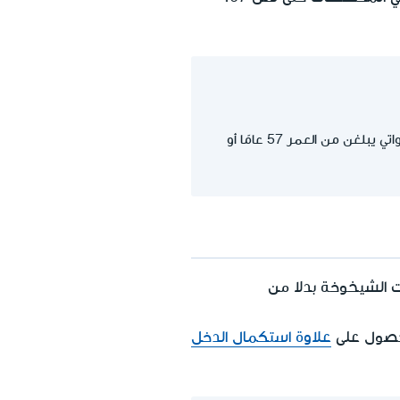
اعتبارًا من كانون الثاني-يناير 2022، تحددت التسهيلات في استحقاق مخصصات البطالة للنساء اللواتي يبلغن من العمر 57 عامًا أو
الشيخوخة بدلا من
حصول على
علاوة استكمال الدخل