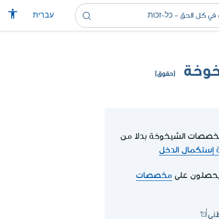
עברית
خوخة
(حقوق)
صصات الشيخوخة بدلا من
 إستكمال الدخل
يحصلون على
مخصصات
ني