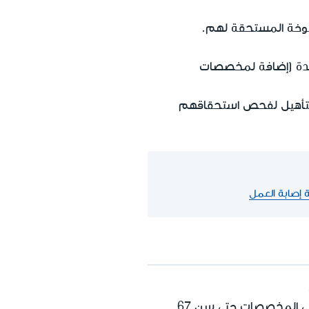
وخة المستحقة لهم.
حدة (إضافة لمخصصات
لتأهيل لفحص استحقاقهم
ة إصابة العمل
النساء المستحقات لمخصصات البطالة ومخصصات الشيخوخة يمكنهن الحصول على كلا نوعي المخصصات حتى سن 67.