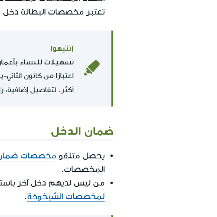
تعتبر مخصصات البطالة دخل
إنتبهوا
تسهيلات للنساء بأعمار 57-7
أكثر. لتفاصيل إضافية، ر
ضمان الدخل
يحصل متلقو
مخصصات ضمان ا
المخصصات.
من ليس لديهم دخل آخر باست
لمخصصات الشيخوخة
.