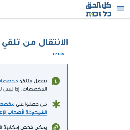
الانتقال من تل
עברית
يحصل متلقو
مخصصات 
المخصصات. إذا ليس ل
من حصلوا على
مخصصات
الشيخوخة لأصحاب الإع
يمكن فحص إمكانية ا