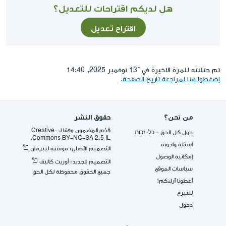
هل لديكم اقتراحات للتعديل؟
اقتراح تعديل
تم حتلنته للمرة الاخيرة في ־13 نوفمبر 2025, 14:40
إضغطوا هنا لمراجعة تاريخ الصفحة.
من نحن؟
حقوق النشر
قُدِّم المضمون وفقا لـ -Creative
حول كل الحق - כל-זכות
Commons BY-NC-SA 2.5 IL.
اسئلة واجوبة
التصميم الأصلي: موشيه ليبرمان
إمكانية الوصول
التصميم الجديد: أوريت كاليڤ
سياسات الموقع
جميع الحقوق محفوظة لكل الحق
أعطونا آراءكم!
للتبرع
دخول