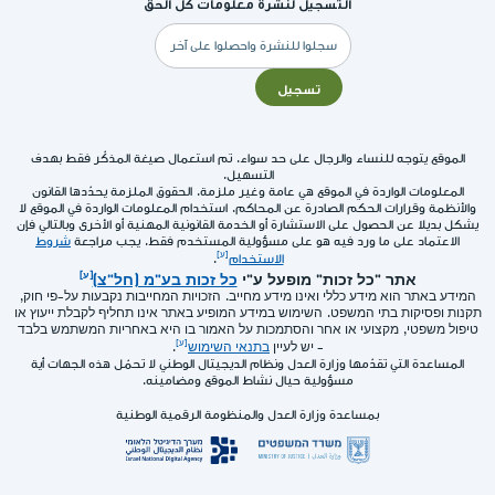
التسجيل لنشرة معلومات كل الحق
البريد
الإلكتروني
تسجيل
الموقع يتوجه للنساء والرجال على حد سواء. تم استعمال صيغة المذكّر فقط بهدف
التسهيل.
المعلومات الواردة في الموقع هي عامة وغير ملزمة. الحقوق الملزمة يحدّدها القانون
والأنظمة وقرارات الحكم الصادرة عن المحاكم. استخدام المعلومات الواردة في الموقع لا
يشكل بديلا عن الحصول على الاستشارة أو الخدمة القانونية المهنية أو الأخرى وبالتالي فإن
الاعتماد على ما ورد فيه هو على مسؤولية المستخدم فقط. يجب مراجعة
شروط
الاستخدام
.
אתר "כל זכות" מופעל ע"י
כל זכות בע"מ (חל"צ)
המידע באתר הוא מידע כללי ואינו מידע מחייב. הזכויות המחייבות נקבעות על-פי חוק,
תקנות ופסיקות בתי המשפט. השימוש במידע המופיע באתר אינו תחליף לקבלת ייעוץ או
טיפול משפטי, מקצועי או אחר והסתמכות על האמור בו היא באחריות המשתמש בלבד
- יש לעיין
בתנאי השימוש
.
المساعدة التي تقدّمها وزارة العدل ونظام الديجيتال الوطني لا تحمّل هذه الجهات أية
مسؤولية حيال نشاط الموقع ومضامينه.
بمساعدة وزارة العدل والمنظومة الرقمية الوطنية