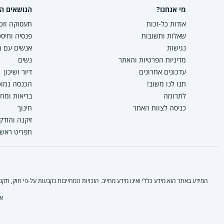
מי אנחנו?
הנושאים הפ
אודות כל-זכות
תעסוקה וזכו
שאלות ותשובות
פנסיה וחיסכ
נגישות
אנשים עם מו
מדיניות הפרטיות והאתר
נשים
עדכונים אחרונים
דיור ושיכון
תנו לנו משוב!
הכנסה נמוכה
לתרומה
בריאות ומח
כניסה לצוות האתר
חינוך
זיקנה והזדק
תפריט ראשי
המידע באתר הוא מידע כללי ואינו מידע מחייב. הזכויות המחייבות נקבעות על-פי חוק, ת
אי