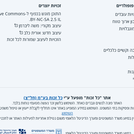
ופולריים
זכויות יוצרים
התוכן מוגש בכפוף ל-mmons
יות עובדים
BY-NC-SA 2.5 IL.
ון ארוך טווח
עיצוב מקורי: משה ליברמן
גבלויות
עיצוב חדש: אורית כלב
הזכויות לעיצוב שמורות לכל זכות
 וקשיים כלכליים
לות
נות
אתר "כל זכות" מופעל ע"י
כל זכות בע"מ (חל"צ)
האתר פונה לנשים וגברים כאחד. השימוש בלשון זכר נעשה מטעמי נוחות בלבד.
קנות ופסיקות בתי המשפט. השימוש במידע המופיע באתר אינו תחליף לקבלת ייעוץ או טיפול משפ
השימוש
.
ן בסיוע משרד המשפטים ומערך הדיגיטל הלאומי משום נטילת אחריות לפעילות האתר או לתכניו
בסיוע משרד המשפטים ומערך הדיגיטל הלאומי