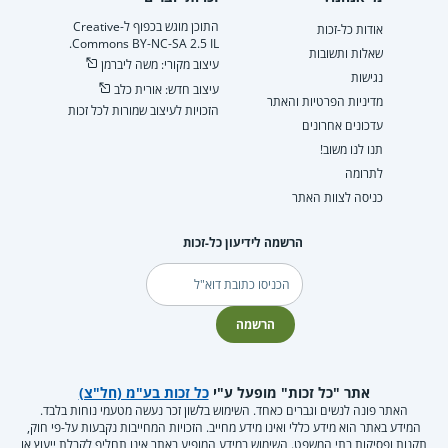
התוכן מוגש בכפוף ל-Creative
אודות כל-זכות
Commons BY-NC-SA 2.5 IL.
שאלות ותשובות
עיצוב מקורי: משה ליברמן
נגישות
עיצוב חדש: אורית כלב
מדיניות הפרטיות והאתר
הזכויות לעיצוב שמורות לכל זכות
עדכונים אחרונים
תנו לנו משוב!
לתרומה
כניסה לצוות האתר
הרשמה לידיעון כל-זכות
דוא"ל
הרשמה
אתר "כל זכות" מופעל ע"י
כל זכות בע"מ (חל"צ)
האתר פונה לנשים וגברים כאחד. השימוש בלשון זכר נעשה מטעמי נוחות בלבד.
המידע באתר הוא מידע כללי ואינו מידע מחייב. הזכויות המחייבות נקבעות על-פי חוק,
תקנות ופסיקות בתי המשפט. השימוש במידע המופיע באתר אינו תחליף לקבלת ייעוץ או