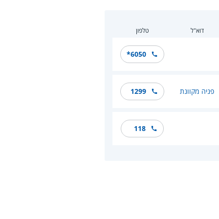
דוא"ל
טלפון
*6050
פניה מקוונת
1299
118