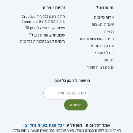
מי אנחנו?
זכויות יוצרים
התוכן מוגש בכפוף ל-Creative
אודות כל-זכות
Commons BY-NC-SA 2.5 IL.
שאלות ותשובות
עיצוב מקורי: משה ליברמן
נגישות
עיצוב חדש: אורית כלב
מדיניות הפרטיות והאתר
הזכויות לעיצוב שמורות לכל זכות
עדכונים אחרונים
תנו לנו משוב!
לתרומה
כניסה לצוות האתר
הרשמה לידיעון כל-זכות
דוא"ל
הרשמה
אתר "כל זכות" מופעל ע"י
כל זכות בע"מ (חל"צ)
האתר פונה לנשים וגברים כאחד. השימוש בלשון זכר נעשה מטעמי נוחות בלבד.