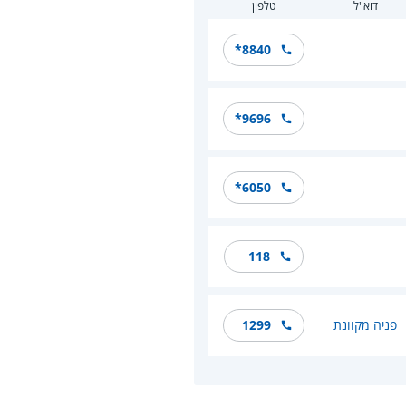
דוא"ל
טלפון
*8840
*9696
*6050
118
פניה מקוונת
1299