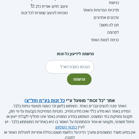
נגישות
עיצוב חדש: אורית כלב
מדיניות הפרטיות והאתר
הזכויות לעיצוב שמורות לכל זכות
עדכונים אחרונים
תנו לנו משוב!
לתרומה
כניסה לצוות האתר
הרשמה לידיעון כל-זכות
דוא"ל
הרשמה
אתר "כל זכות" מופעל ע"י
כל זכות בע"מ (חל"צ)
האתר פונה לנשים וגברים כאחד. השימוש בלשון זכר נעשה מטעמי נוחות בלבד.
המידע באתר הוא מידע כללי ואינו מידע מחייב. הזכויות המחייבות נקבעות על-פי חוק,
תקנות ופסיקות בתי המשפט. השימוש במידע המופיע באתר אינו תחליף לקבלת ייעוץ או
טיפול משפטי, מקצועי או אחר והסתמכות על האמור בו היא באחריות המשתמש בלבד - יש
לעיין
בתנאי השימוש
.
אין בסיוע משרד המשפטים ומערך הדיגיטל הלאומי משום נטילת אחריות לפעילות האתר או
לתכניו.