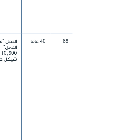
68
40 عامًا
الدخل "م
العمل"
10,500
شيكل جد