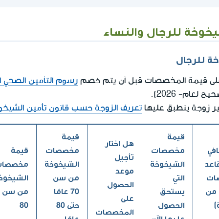
خوخة للرجال والنساء
ة للرجال
تدل على قيمة المخصصات قبل أن يتم خصم
رسوم التأمين الصحي 
ير زوجة ينطبق عليها
تعريف الزوجة حسب قانون تأمين الشيخو
قيمة
قيمة
هل اختار
في
مخصصات
مخصصات
قيمة
تأجيل
قاعد
الشيخوخة
الشيخوخة
مخصصات
موعد
ات
التي
من سن
الشيخوخ
الحصول
 من
يستحق
70 عامًا
من سن
على
)
الحصول
حتى 80
80
المخصصات
عليها الآن
عامًا