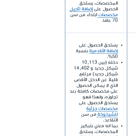
المخصصات، يستحق
الحصول على
إضافة تأجيل
مخصصات
ابتداء من سن
70 عامًا.
يستحق الحصول على
إضافة الأقدمية
بنسبة
50%.
دخله (بين 10,113
شيكل جديد و 14,402
شيكل جديد) مرتفع
قليلاً عن الدخل الأقصى
الذي لا يمكن الحصول
على مخصصات كاملة بعد
تجاوزه، ولهذا فهو
يستحق الحصول على
مخصصات جزئية
للشيخوخة
من سن
التقاعد.
بما انه معنيّ بتبكير
المخصصات، يستحق