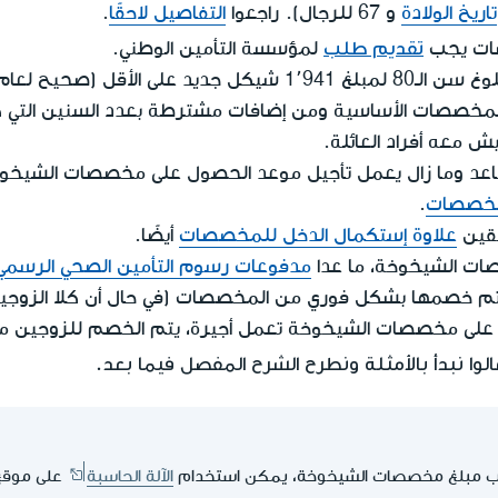
تاريخ الولادة
و 67 للرجال). راجعوا
التفاصيل لاحقًا
.
تقديم طلب
صات يجب
لمؤسسة التأمين الوطني.
أقل (صحيح لعام- 2026).
خصصات الأساسية ومن إضافات مشترطة بعدد السنين التي كا
ش معه أفراد العائلة.
اعد وما زال يعمل تأجيل موعد الحصول على مخصصات الشيخو
لمخصصات
.
حقين
علاوة إستكمال الدخل للمخصصات
أيضًا.
ات الشيخوخة، ما عدا
مدفوعات رسوم التأمين الصحي الرسمي
ي يتم خصمها بشكل فوري من المخصصات (في حال أن كلا الز
ل على مخصصات الشيخوخة تعمل أجيرة، يتم الخصم للزوجين 
وا نبدأ بالأمثلة ونطرح الشرح المفصل فيما بعد.
ب مبلغ مخصصات الشيخوخة، يمكن استخدام
الآلة الحاسبة
على موقع