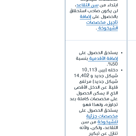
ابتداء من
سن التقاعد
،
لن يكون صاحب استحقاق
بالحصول على
إضافة
تأجيل مخصصات
الشيخوخة
.
يستحق الحصول على
إضافة الأقدمية
بنسبة
50%.
دخله (بين 10,113
شيكل جديد و 14,402
شيكل جديد) مرتفع
قليلاً عن الدخل الأقصى
الذي لا يمكن الحصول
على مخصصات كاملة بعد
تجاوزه، ولهذا فهو
يستحق الحصول على
مخصصات جزئية
للشيخوخة
من سن
التقاعد، ولكن، ولأنه
تنازل عن تبكير