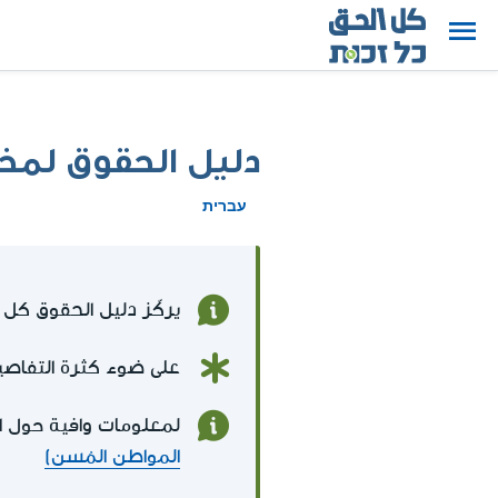
دليل الحقوق لم
עברית
يركّز دليل الحقوق ك
على ضوء كثرة التفاصيل
لمعلومات وافية حول ال
المواطن المُسن)