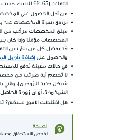
التقاعد (65-62 للنساء حسب
من أجل الحصول على المخص
ترتفع نسبة المخصصات عند بلوغ سن الـ80 لمبلغ 1٬941 شيكل جديد على ال
مبلغ المخصصات مركّب من الم
المخصصات مؤمّنًا وإذا كان يعي
قد يفضل كل من بلغ سن التق
والحصول على
إضافة تأجيل ا
في حالات معينة تُدفع للمست
لا تُخصم أية ضرائب من مخصص
شيكل جديد للزّوجين)، والت
الشيخوخة، أو أن زوجة الحاص
هل اختلطت الأمور عليكم؟ تعال
نصيحة
لفحص الاستحقاق وحسا