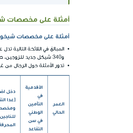
أمثلة على مخصصات شي
أمثلة على مخصصات شيخوخ
المبالغ في اللائحة التالية 
و340 شيكل جديد للزوجين، صحيح لعام- 2026).
تدور الأمثلة حول الرجال من غ
الأقدمية
دخل اضا
في
(عدا الت
العمر
التأمين
ومخصص
الحالي
الوطني
للناجين
في سن
المحرقة
التقاعد