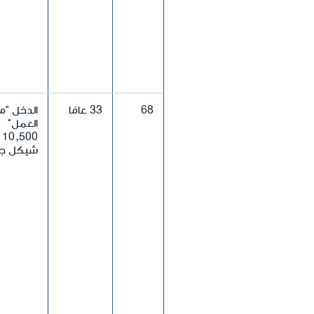
68
33 عامًا
الدخل "م
العمل"
10,500
شيكل جد