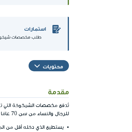
استمارات
طلب مخصصات شيخو
محتويات
مقدمة
للرجال والنساء من سن 70 عامًا (يرتفع السن تدريجيًا)، الذين يستوفون
يستطيع الذي دخله أقل من الم