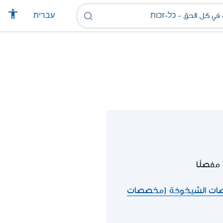
עברית
مفصلًا
ت الشيخوخة (مخصصات