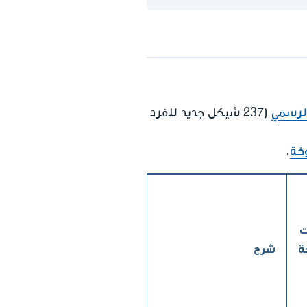
الرسمي
(237 شيكل جديد للفرد
خة
.
ة
شرح