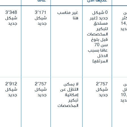
ن
0 شيكل
غير مناسب
3٬171
3٬348
ثر
جديد (غير
هنا
شيكل
شيكل
14,
مستحق
جديد
جديد
يد
لتبكير
المخصصات
قبل بلوغ
سن 70
عامًا بسبب
الدخل
المرتفع)
ن
2٬757
لا يمكن
2٬757
2٬912
قل
شيكل
التنازل عن
شيكل
شيكل
10,
جديد
إمكانية
جديد
جديد
يد
تبكير
المخصصات