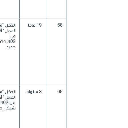
68
19 عامًا
الدخل "م
العمل" أك
من
2
جديد
68
3 سنوات
الدخل "م
العمل" أك
من 402
شيكل جد