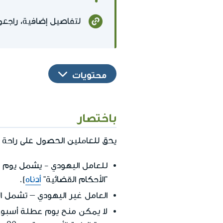
لتفاصيل إضافية، راجعو
محتويات
باختصار
يحق للعاملين الحصول على راحة أ
للعامل اليهودي
- يشمل يوم ال
"الأحكام القضائية"
أدناه
).
العامل غير اليهودي
– تشمل الر
لا يمكن منح يوم عطلة أسبوعية 