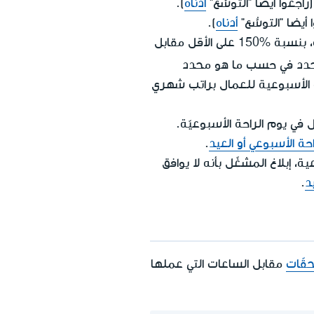
أدناه
).
يضا "التوسُّع"
أدناه
).
يحق للعامل الذي يُلزم بالعمل في يوم الراحة الأسبوعية، الحصول على مستحقّات مقابل عمله، بنسبة %150 على الأقل مقابل
محدد في حسب ما هو محدد
 الأسبوعية للعمال براتب شهري
ي يوم الراحة الأسبوعيّة.
 الأسبوعي أو العيد
.
، إبلاغ المشغّل بأنه لا يوافق
د
.
قّات
مقابل الساعات التي عملها