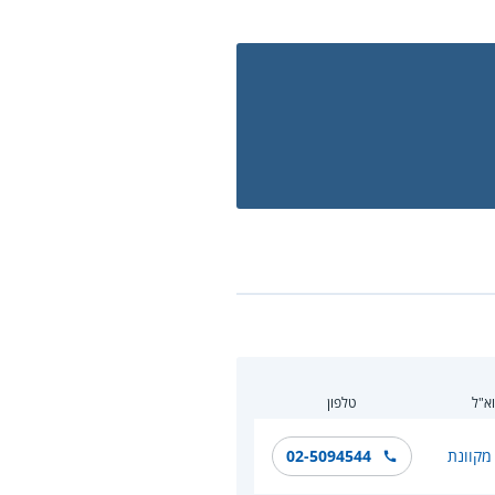
א"ל
טלפון
מקוונת
02-5094544