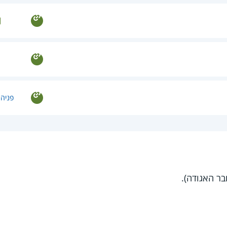
פניה 
ר האגודה).