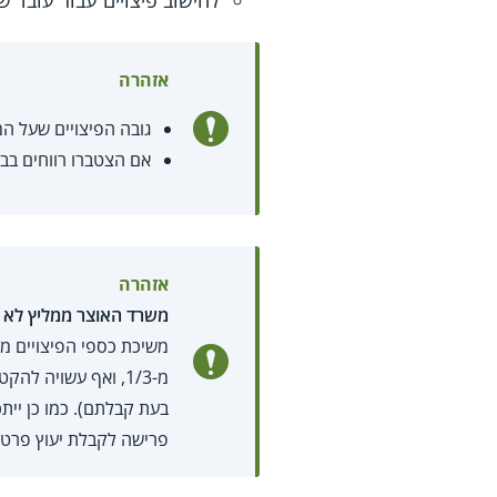
לחישוב פיצויים עבור עובד
אזהרה
גובה הפיצויים שעל המ
אם הצטברו רווחים בבי
אזהרה
משרד האוצר ממליץ לא ל
משיכת כספי הפיצויים מ
מ-1/3, ואף עשויה להקטין את גובה הטבות המס שהעובד יוכל לקבל בעת פרישתו (אם ינצל את
בעת קבלתם). כמו כן ייתכ
פרישה לקבלת יעוץ פרטנ