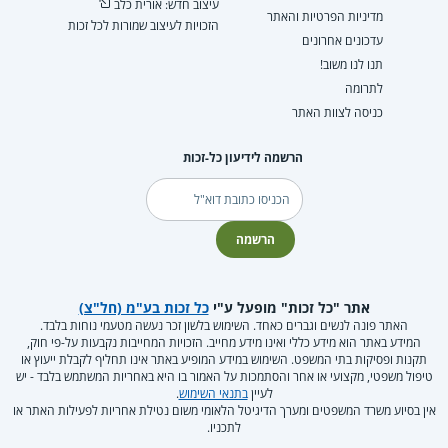
עיצוב חדש: אורית כלב
מדיניות הפרטיות והאתר
הזכויות לעיצוב שמורות לכל זכות
עדכונים אחרונים
תנו לנו משוב!
לתרומה
כניסה לצוות האתר
הרשמה לידיעון כל-זכות
דוא"ל
הרשמה
אתר "כל זכות" מופעל ע"י
כל זכות בע"מ (חל"צ)
האתר פונה לנשים וגברים כאחד. השימוש בלשון זכר נעשה מטעמי נוחות בלבד.
המידע באתר הוא מידע כללי ואינו מידע מחייב. הזכויות המחייבות נקבעות על-פי חוק,
תקנות ופסיקות בתי המשפט. השימוש במידע המופיע באתר אינו תחליף לקבלת ייעוץ או
טיפול משפטי, מקצועי או אחר והסתמכות על האמור בו היא באחריות המשתמש בלבד - יש
לעיין
בתנאי השימוש
.
אין בסיוע משרד המשפטים ומערך הדיגיטל הלאומי משום נטילת אחריות לפעילות האתר או
לתכניו.