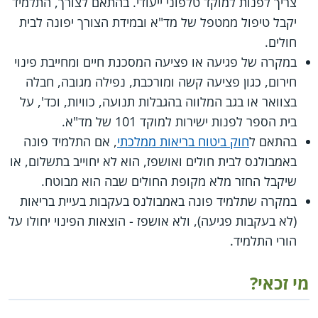
צריך לפנות למוקד טלפוני ייעודי. בהתאם לצורך, התלמיד
יקבל טיפול ממטפל של מד"א ובמידת הצורך יפונה לבית
חולים.
במקרה של פגיעה או פציעה המסכנת חיים ומחייבת פינוי
חירום, כגון פציעה קשה ומורכבת, נפילה מגובה, חבלה
בצוואר או בגב המלווה בהגבלות תנועה, כוויות, וכד', על
בית הספר לפנות ישירות למוקד 101 של מד"א.
בהתאם ל
חוק ביטוח בריאות ממלכתי
, אם התלמיד פונה
באמבולנס לבית חולים ואושפז, הוא לא יחוייב בתשלום, או
שיקבל החזר מלא מקופת החולים שבה הוא מבוטח.
במקרה שתלמיד פונה באמבולנס בעקבות בעיית בריאות
(לא בעקבות פגיעה), ולא אושפז - הוצאות הפינוי יחולו על
הורי התלמיד.
מי זכאי?