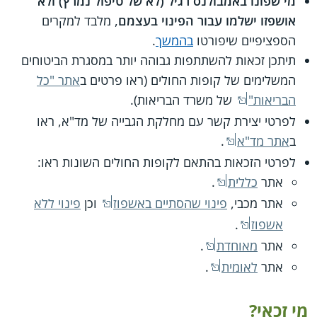
מי שפונו באמבולנס רגיל (לא של טיפול נמרץ) ולא
אושפזו ישלמו עבור הפינוי בעצמם
, מלבד למקרים
הספציפיים שיפורטו
בהמשך
.
תיתכן זכאות להשתתפות גבוהה יותר במסגרת הביטוחים
המשלימים של קופות החולים (ראו פרטים ב
אתר "כל
הבריאות"
של משרד הבריאות).
לפרטי יצירת קשר עם מחלקת הגבייה של מד"א, ראו
ב
אתר מד"א
.
לפרטי הזכאות בהתאם לקופות החולים השונות ראו:
אתר
כללית
.
אתר מכבי,
פינוי שהסתיים באשפוז
וכן
פינוי ללא
אשפוז
.
אתר
מאוחדת
.
אתר
לאומית
.
מי זכאי?