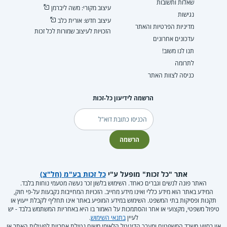
שאלות ותשובות
עיצוב מקורי: משה ליברמן
נגישות
עיצוב חדש: אורית כלב
מדיניות הפרטיות והאתר
הזכויות לעיצוב שמורות לכל זכות
עדכונים אחרונים
תנו לנו משוב!
לתרומה
כניסה לצוות האתר
הרשמה לידיעון כל-זכות
דוא"ל
הרשמה
אתר "כל זכות" מופעל ע"י
כל זכות בע"מ (חל"צ)
האתר פונה לנשים וגברים כאחד. השימוש בלשון זכר נעשה מטעמי נוחות בלבד.
המידע באתר הוא מידע כללי ואינו מידע מחייב. הזכויות המחייבות נקבעות על-פי חוק,
תקנות ופסיקות בתי המשפט. השימוש במידע המופיע באתר אינו תחליף לקבלת ייעוץ או
טיפול משפטי, מקצועי או אחר והסתמכות על האמור בו היא באחריות המשתמש בלבד - יש
לעיין
בתנאי השימוש
.
אין בסיוע משרד המשפטים ומערך הדיגיטל הלאומי משום נטילת אחריות לפעילות האתר או