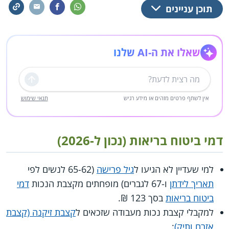
תוכן עניינים
שאלו את ה-AI שלנו
שליחה
אין לשתף פרטים מזהים או מידע רגיש
תנאי שימוש
דמי ביטוח בריאות (נכון ל-2026)
למי שעדיין לא הגיעו ל
גיל פרישה
(65-62 לנשים לפי
תאריך לידתן
ו-67 לגברים) מופחתים מקצבת הנכות
דמי
ביטוח בריאות
בסך 123 ₪.
למקבלי קצבת נכות מעבודה שזכאים ל
קצבת זיקנה (קצבת
אזרח ותיק)
: