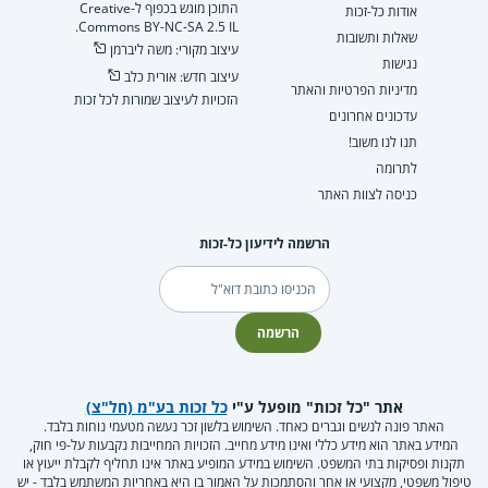
התוכן מוגש בכפוף ל-Creative
אודות כל-זכות
Commons BY-NC-SA 2.5 IL.
שאלות ותשובות
עיצוב מקורי: משה ליברמן
נגישות
עיצוב חדש: אורית כלב
מדיניות הפרטיות והאתר
הזכויות לעיצוב שמורות לכל זכות
עדכונים אחרונים
תנו לנו משוב!
לתרומה
כניסה לצוות האתר
הרשמה לידיעון כל-זכות
דוא"ל
הרשמה
אתר "כל זכות" מופעל ע"י
כל זכות בע"מ (חל"צ)
האתר פונה לנשים וגברים כאחד. השימוש בלשון זכר נעשה מטעמי נוחות בלבד.
המידע באתר הוא מידע כללי ואינו מידע מחייב. הזכויות המחייבות נקבעות על-פי חוק,
תקנות ופסיקות בתי המשפט. השימוש במידע המופיע באתר אינו תחליף לקבלת ייעוץ או
טיפול משפטי, מקצועי או אחר והסתמכות על האמור בו היא באחריות המשתמש בלבד - יש