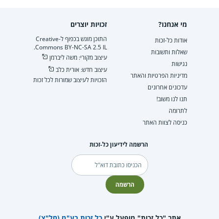
מי אנחנו?
זכויות יוצרים
התוכן מוגש בכפוף ל-Creative
אודות כל-זכות
Commons BY-NC-SA 2.5 IL.
שאלות ותשובות
עיצוב מקורי: משה ליברמן
נגישות
עיצוב חדש: אורית כלב
מדיניות הפרטיות והאתר
הזכויות לעיצוב שמורות לכל זכות
עדכונים אחרונים
תנו לנו משוב!
לתרומה
כניסה לצוות האתר
הרשמה לידיעון כל-זכות
דוא"ל
הרשמה
אתר "כל זכות" מופעל ע"י
כל זכות בע"מ (חל"צ)