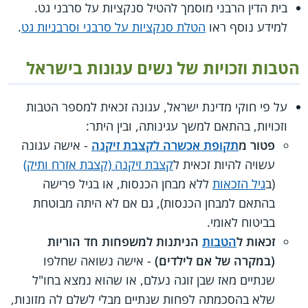
בית הדין הרבני מוסמך להטיל סנקציות על סרבני גט.
למידע נוסף ראו
הטלת סנקציות על סרבני וסרבניות גט
.
הטבות וזכויות של נשים עגונות בישראל
על פי חוקי מדינת ישראל, עגונה זכאית למספר הטבות
וזכויות, בהתאם למשך עגינותה, ובין היתר:
פטור מ
תקופת אכשרה לקצבת זיקנה
- אישה עגונה
עשויה להיות זכאית ל
קצבת זיקנה (קצבת אזרח ותיק)
(ב
גיל הזכאות
ללא מבחן הכנסות, או בגיל פרישה
בהתאם למבחן הכנסות), גם אם לא היתה מבוטחת
בביטוח לאומי.
זכאות ל
הטבות
הניתנות למשפחות חד הוריות
(במקרה של אם לילדים)
- אישה נשואה שחלפו
שנתיים מאז שבן זוגה נעלם, או שהוא נמצא בחו"ל
שלא בהסכמתה לפחות שנתיים מבלי לשלם לה מזונות,