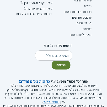
שאלות ותשובות
עיצוב מקורי: משה ליברמן
נגישות
עיצוב חדש: אורית כלב
מדיניות הפרטיות והאתר
הזכויות לעיצוב שמורות לכל זכות
עדכונים אחרונים
תנו לנו משוב!
לתרומה
כניסה לצוות האתר
הרשמה לידיעון כל-זכות
דוא"ל
הרשמה
אתר "כל זכות" מופעל ע"י
כל זכות בע"מ (חל"צ)
האתר פונה לנשים וגברים כאחד. השימוש בלשון זכר נעשה מטעמי נוחות בלבד.
המידע באתר הוא מידע כללי ואינו מידע מחייב. הזכויות המחייבות נקבעות על-פי חוק,
תקנות ופסיקות בתי המשפט. השימוש במידע המופיע באתר אינו תחליף לקבלת ייעוץ או
טיפול משפטי, מקצועי או אחר והסתמכות על האמור בו היא באחריות המשתמש בלבד - יש
לעיין
בתנאי השימוש
.
אין בסיוע משרד המשפטים ומערך הדיגיטל הלאומי משום נטילת אחריות לפעילות האתר או