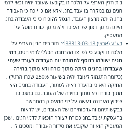
בית הדין הארצי על הלכה זו בקובעו שעובד יהיה זכאי לדמי
חגים גם במקרה בו עבד בחג, אלא אם כן יוכח כי העבודה
בחג הייתה מרצון העובד. הנטל להוכיח כי כי העבודה בחג
הייתה מתוך רצון של העובד ולא מתוך כורח מוטל על
המעסיק.
בע"ע (ארצי) 38313-03-18
חזר בית הדין הארצי על
הלכה זו וקבע כי לפי צו ההרחבה הכללי לדמי חגים,
דמי
חגים ישולמו בנוסף לתמורת יום העבודה לעובד שעתי
שעבודתו בחגים היתה מתוך כורח ולא מתוך בחירה
(כלומר התגמול לעובד יהיה בשיעור 250% שכרו הרגיל) .
החזקה היא כי בהעדר ראיה לסתור, העבודה בחגים היא
מתוך כורח ולא מתוך בחירה של העובד. גם במצב בו
שיבוץ העבודה נעשה על ידי המעסיק בהתחשב
בבקשותיהם והעדפותיהם של העובדים, יש לראות
בהעסקת עובד בחג ככורח לצורך הזכאות לדמי חגים , שכן
המעסיק הוא זה שקובע את סידור העבודה ומסכים לו .