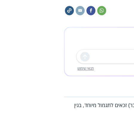
שליחה
תנאי שימוש
ן 32 ל-60 ימי מילואים במצטבר בשנה קלנדרית (מ-1 בינואר עד 31 בדצמבר) זכאים לתגמול מיוחד, בגין