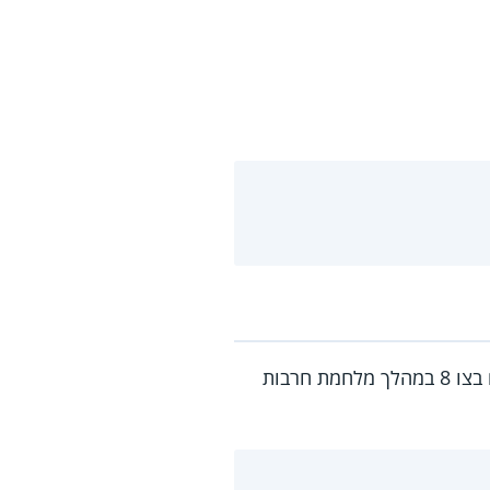
חיילי מילואים שביצעו בין 32 ל-60 ימי שמ"פ במצטבר בשנה (או מי ששירתו גם מעבר ל-60 ימים בצו 8 במהלך מלחמת חרבות