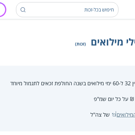
לי מילואים
(זכות)
מיוחד
מילואים
של צה"ל