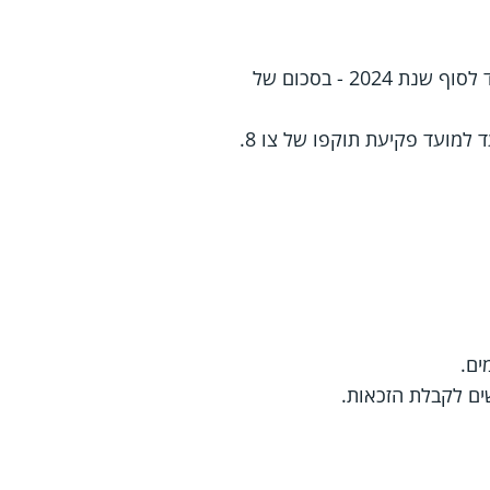
מי ששירת במילואים בצו 8 בשנת 2024 יקבל תגמול מיוחד גם עבור שירות מעבר ל-60 הימים עד לסוף שנת 2024 - בסכום של