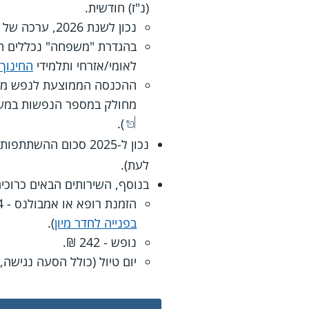
(נ"ז) חודשית.
נכון לשנת 2026, ערכה של נקודת זיכוי חודשית הוא 242 ₪.
לאומי/אזרחי ותלמידי
החינוך
מחולק במספר הנפשות במשפחה ומחולק ב-3 (לפרטים נוספים ע
).
נכון ל-2025 סכום ההשתתפות העצמית החודשית נע בין 44 ₪ ל-120 ₪ והוא נקבע בהתאם ל
לעת).
בנוסף, השירותים הבאים כרוכ
הזמנת רופא או אמבולנס - 34 ₪ (חשוב לשים לב, שבהזמנת אמבולנס ללא הפניית רופא ייתכן שלא יינתן
בפנייה לחדר מיון
).
נופש - 242 ₪.
יום טיול (כולל הסעה נגישה, כנ