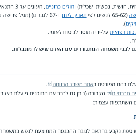
ית, חושית, נפשית, שכלית) ו
חולים כרוניים
, העונים על 3 התנאים הבאים:
שה
(65-62 לנשים לפי
תאריך לידתן
ו-67 לגברים) (מגיל פרישה ניתן לקבל שירותים במסגרת
יקים
).
על-ידי המוסד לביטוח לאומי.
ה.
 גם לבני משפחה המתגוררים עם האדם שיש לו מוגבלות.
עלת בהם מפורטת ב
אתר משרד הרווחה
.
ם חברתיים
הקרובה (ניתן גם לברר אם התוכנית פועלת באזור ה
ם השתתפות עצמית:
וטפת נקבע בהתאם לגובה ההכנסה הממוצעת לנפש במשפחה, 