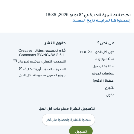
تم حتلنته للمرة الاخيرة في ־8 يونيو 2026, 18:35
إضغطوا هنا لمراجعة تاريخ الصفحة.
من نحن؟
حقوق النشر
قُدِّم المضمون وفقا لـ -Creative
حول كل الحق - כל-זכות
Commons BY-NC-SA 2.5 IL.
اسئلة واجوبة
التصميم الأصلي: موشيه ليبرمان
إمكانية الوصول
التصميم الجديد: أوريت كاليڤ
سياسات الموقع
جميع الحقوق محفوظة لكل الحق
أعطونا آراءكم!
للتبرع
دخول
التسجيل لنشرة معلومات كل الحق
البريد
الإلكتروني
تسجيل