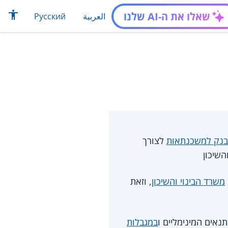
שאלו את ה-AI שלנו
العربية
Русский
בנק למשכנתאות
לצורך
שיכון
משרד הבינוי והשיכון
, וזאת
נאים המינימליים ו
במגבלות