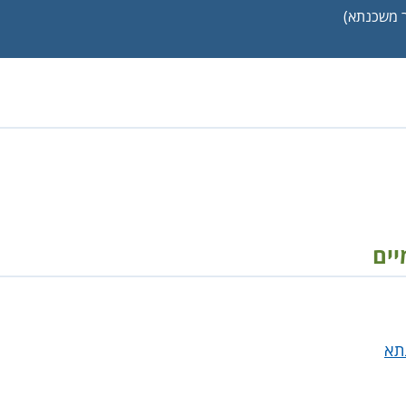
 משכנתא)
יים
תא