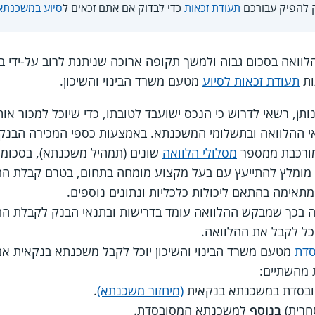
 להפיק עבורכם
תעודת זכאות
כדי לבדוק אם אתם זכאים ל
סיוע במשכנתא 
וואה בסכום גבוה ולמשך תקופה ארוכה שניתנת לרוב על-ידי 
ות
תעודת זכאות לסיוע
מטעם משרד הבינוי והשיכון.
תן, רשאי לדרוש כי הנכס ישועבד לטובתו, כדי שיוכל למכור או
 ההלוואה ובתשלומי המשכנתא. באמצעות כספי המכירה הבנק 
מורכבת ממספר
מסלולי הלוואה
שונים (תמהיל משכנתא), בסכומים
 מומלץ להתייעץ עם בעל מקצוע מומחה בתחום, בטרם קבלת ה
תאימה בהתאם ליכולות כלכליות ונתונים נוספים.
 בכך שמבקש ההלוואה עומד בדרישות ובתנאי הבנק לקבלת הה
כל לקבל את ההלוואה.
סדת
מטעם משרד הבינוי והשיכון יוכל לקבל משכנתא בנקאית אם
 מהשתיים:
בסדת במשכנתא בנקאית
(מיחזור משכנתא)
.
חרית)
בנוסף
למשכנתא המסובסדת.