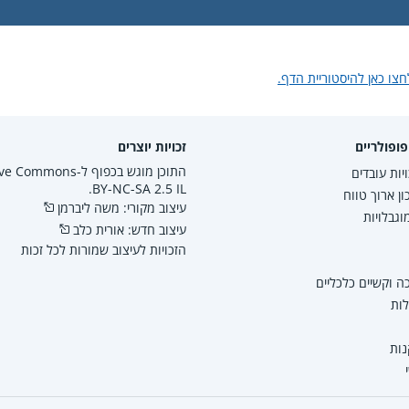
חצו כאן להיסטוריית הדף.
ופולריים
זכויות יוצרים
התוכן מוגש בכפוף ל-mmons
יות עובדים
BY-NC-SA 2.5 IL.
ון ארוך טווח
עיצוב מקורי: משה ליברמן
גבלויות
עיצוב חדש: אורית כלב
הזכויות לעיצוב שמורות לכל זכות
 וקשיים כלכליים
לות
נות