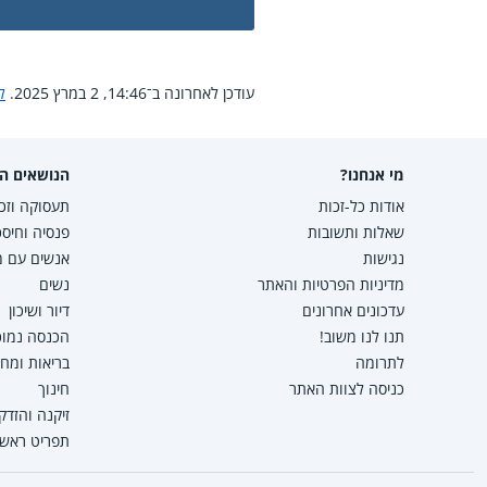
עודכן לאחרונה ב־14:46, 2 במרץ 2025.
ל
מי אנחנו?
הנושאים הפ
אודות כל-זכות
תעסוקה וזכו
שאלות ותשובות
פנסיה וחיסכ
נגישות
אנשים עם מו
מדיניות הפרטיות והאתר
נשים
עדכונים אחרונים
דיור ושיכון
תנו לנו משוב!
הכנסה נמוכה
לתרומה
בריאות ומח
כניסה לצוות האתר
חינוך
זיקנה והזדק
תפריט ראשי