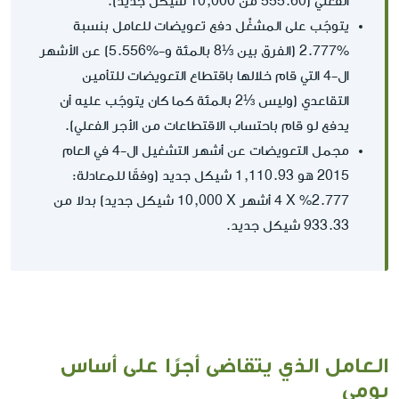
الفعلي (555.60 من 10,000 شيكل جديد).
يتوجّب على المشغِّل دفع تعويضات للعامل بنسبة
%2.777 (الفرق بين ⅓8 بالمئة و-%5.556) عن الأشهر
ال-4 التي قام خلالها باقتطاع التعويضات للتأمين
التقاعدي (وليس ⅓2 بالمئة كما كان يتوجّب عليه أن
يدفع لو قام باحتساب الاقتطاعات من الأجر الفعلي).
مجمل التعويضات عن أشهر التشغيل ال-4 في العام
2015 هو 1,110.93 شيكل جديد (وفقًا للمعادلة:
2.777% X‏ 4 أشهر X‏ 10,000 شيكل جديد) بدلا من
933.33 شيكل جديد.
العامل الذي يتقاضى أجرًا على أساس
يومي