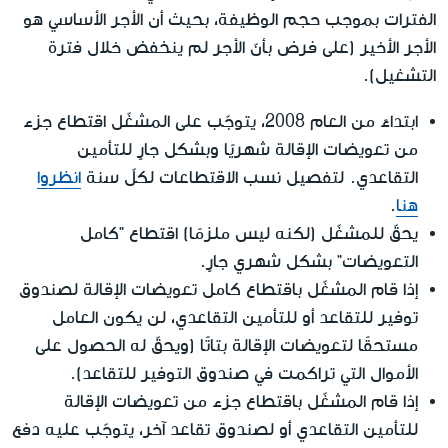
الفترات بموجب حجم الوظيفة، بحيث أن الأجر الأساسي هو
الأجر الأخير (على فرض بأنّ الأجر لم ينخفض خلال فترة
التشغيل).
ابتداءً من العام 2008، يتوجّب على المشغّل اقتطاع جزء
من تعويضات الإقالة شهريًا وبشكل جارٍ للتأمين
التقاعدي. لتفصيل نسب الاقتطاعات لكلّ سنة
انظروا
هنا
.
يحقّ للمشغّل (لكنه ليس ملزمًا) اقتطاع "كامل
التعويضات" بشكل شهري جارٍ.
إذا قام المشغّل باقتطاع كامل تعويضات الإقالة لصندوق
توفير للتقاعد أو للتأمين التقاعدي، لن يكون العامل
مستحقًا لتعويضات الإقالة بتاتًا (ويحقّ له الحصول على
الأموال التي تراكمت في صندوق التوفير للتقاعد).
إذا قام المشغّل باقتطاع جزء من تعويضات الإقالة
للتأمين التقاعدي أو لصندوق تقاعد آخر، يتوجّب عليه دفع