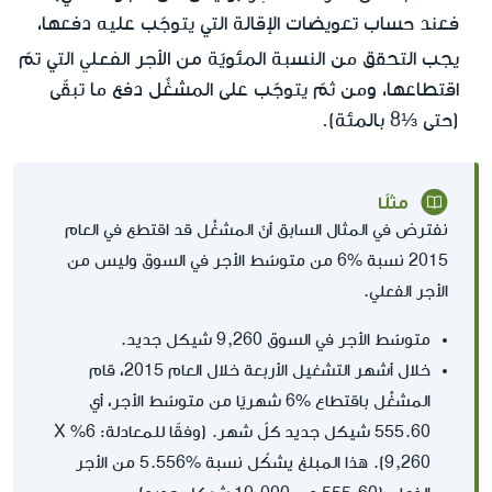
فعند حساب تعويضات الإقالة التي يتوجّب عليه دفعها،
من الأجر الفعلي
يجب التحقق من النسبة المئويّة
التي تمّ
اقتطاعها، ومن ثمّ يتوجّب على المشغِّل دفع ما تبقّى
(حتى ⅓8 بالمئة).
مثلًا
نفترض في المثال السابق أنّ المشغِّل قد اقتطع في العام
2015 نسبة %6 من متوسّط الأجر في السوق وليس من
الأجر الفعلي.
متوسّط الأجر في السوق 9,260 شيكل جديد.
خلال أشهر التشغيل الأربعة خلال العام 2015، قام
المشغِّل باقتطاع %6 شهريًا من متوسّط الأجر، أي
9,260). هذا المبلغ يشكّل نسبة %5.556 من الأجر