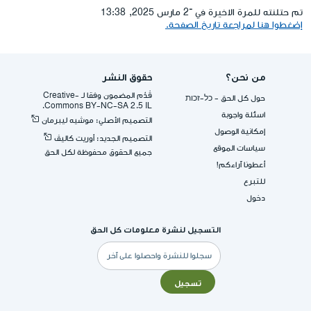
تم حتلنته للمرة الاخيرة في ־2 مارس 2025, 13:38
إضغطوا هنا لمراجعة تاريخ الصفحة.
من نحن؟
حقوق النشر
قُدِّم المضمون وفقا لـ -Creative
حول كل الحق - כל-זכות
Commons BY-NC-SA 2.5 IL.
اسئلة واجوبة
التصميم الأصلي: موشيه ليبرمان
إمكانية الوصول
التصميم الجديد: أوريت كاليڤ
سياسات الموقع
جميع الحقوق محفوظة لكل الحق
أعطونا آراءكم!
للتبرع
دخول
التسجيل لنشرة معلومات كل الحق
البريد
الإلكتروني
تسجيل