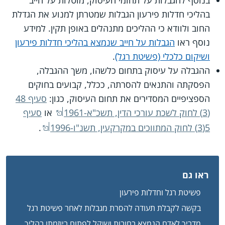
בנוסף להגבלות על תחומי העיסוק, מוטלות על חייב
בהליכי חדלות פירעון הגבלות שמטרתן למנוע את הגדלת
החוב ולוודא כי ההליכים מתנהלים באופן תקין. למידע
נוסף ראו
הגבלות על חייב שנמצא בהליכי חדלות פירעון
ושיקום כלכלי (פשיטת רגל)
.
ההגבלה על עיסוק בתחום כלשהו, משך ההגבלה,
הפסקתה והתנאים להסרתה, ככלל, קבועים בחוקים
הספציפיים המסדירים את תחום העיסוק, כגון:
סעיף 48
(3) לחוק לשכת עורכי הדין, תשכ"א-1961
או
סעיף
5(3) לחוק המתווכים במקרקעין, תשנ"ו-1996
.
ראו גם
פשיטת רגל וחדלות פירעון
בקשה לקבלת תעודה להסרת מגבלות לאחר פשיטת רגל
מדריך לאדם הנמצא בחובות ושוקל לפתוח ביוזמתו בהליך