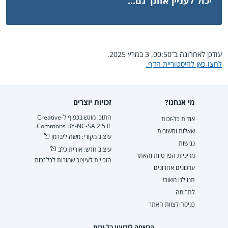
יכול לעניין אותך גם...
עודכן לאחרונה ב־00:50, 3 במרץ 2025.
לחצו כאן להיסטוריית הדף.
מי אנחנו?
זכויות יוצרים
התוכן מוגש בכפוף ל-Creative
אודות כל-זכות
Commons BY-NC-SA 2.5 IL.
שאלות ותשובות
עיצוב מקורי: משה ליברמן
נגישות
עיצוב חדש: אורית כלב
מדיניות הפרטיות והאתר
הזכויות לעיצוב שמורות לכל זכות
עדכונים אחרונים
תנו לנו משוב!
לתרומה
כניסה לצוות האתר
הרשמה לידיעון כל-זכות