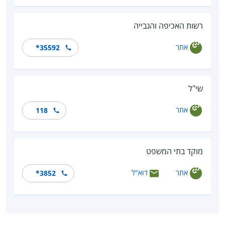
רשות האכיפה והגבייה
אתר
*35592
שי"ל
אתר
118
מוקד בתי המשפט
אתר
דוא"ל
*3852