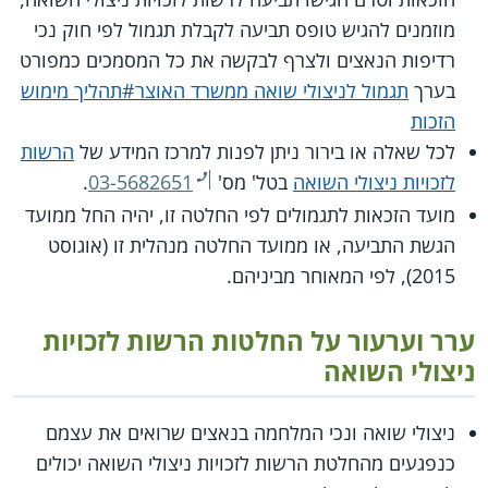
מוזמנים להגיש טופס תביעה לקבלת תגמול לפי חוק נכי
רדיפות הנאצים ולצרף לבקשה את כל המסמכים כמפורט
בערך
תגמול לניצולי שואה ממשרד האוצר#תהליך מימוש
הזכות
לכל שאלה או בירור ניתן לפנות למרכז המידע של
הרשות
לזכויות ניצולי השואה
בטל' מס'
03-5682651
.
מועד הזכאות לתגמולים לפי החלטה זו, יהיה החל ממועד
הגשת התביעה, או ממועד החלטה מנהלית זו (אוגוסט
2015), לפי המאוחר מביניהם.
ערר וערעור על החלטות הרשות לזכויות
ניצולי השואה
ניצולי שואה ונכי המלחמה בנאצים שרואים את עצמם
כנפגעים מהחלטת הרשות לזכויות ניצולי השואה יכולים