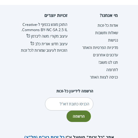
מי אנחנו?
זכויות יוצרים
התוכן מוגש בכפוף ל-Creative
אודות כל-זכות
Commons BY-NC-SA 2.5 IL.
שאלות ותשובות
עיצוב מקורי: משה ליברמן
נגישות
עיצוב חדש: אורית כלב
מדיניות הפרטיות והאתר
הזכויות לעיצוב שמורות לכל זכות
עדכונים אחרונים
תנו לנו משוב!
לתרומה
כניסה לצוות האתר
הרשמה לידיעון כל-זכות
דוא"ל
הרשמה
אתר "כל זכות" מופעל ע"י
כל זכות בע"מ (חל"צ)