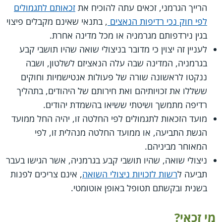
הרייך הגרמני, זכאים עתה להוכיח את
זכאותם לתגמולים
לפי חוק נכי רדיפות הנאצים
, בתנאי שאינם מקבלים פיצוי
בגין נירדפותם מגרמניה או מכל מדינה אחרת.
לעניין זה יצוין כי מדובר בניצולי שואה שהיו תושבי קבע
בגרמניה, המדינה שבה עלה הנאציזם לשלטון, ושבה
ננקטו לראשונה שורה של פעולות אנטישמיות וחוקים
ששללו את זכויותיהם ואת חירותם של היהודים, בתהליך
רדיפה מתמשך ושיטתי ששיאו בהשמדת יהודים.
מועד הזכאות לתגמולים לפי החלטה זו, יהיה החל ממועד
הגשת התביעה, או ממועד החלטה מנהלית זו, לפי
המאוחר מביניהם.
ניצולי שואה, שהיו תושבי קבע בגרמניה, אשר הגישו בעבר
תביעה ל
רשות לזכויות ניצולי השואה
, אינם צריכים לפנות
בשנית ובקשתם תטופל באופן אוטומטי.
מי זכאי?