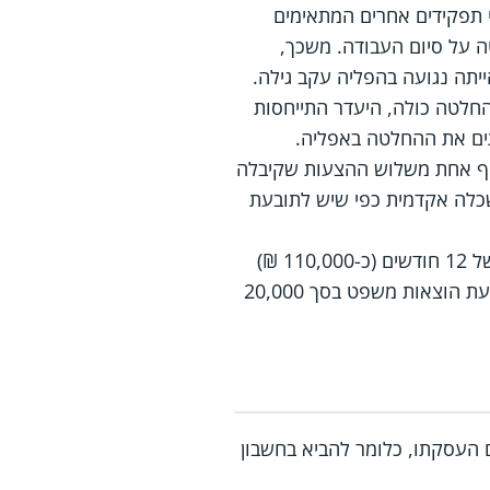
 תפקידים אחרים המתאימים
 על סיום העבודה. משכך,
תה נגועה בהפליה עקב גילה.
חלטה כולה, היעדר התייחסות
תים את ההחלטה באפליה.
אף אחת משלוש ההצעות שקיבלה
שכלה אקדמית כפי שיש לתובעת
לאור האמור לעיל פסק בית הדין לזכותה של העובדת פיצויים בשל אפליה בגובה שכר לתקופה של 12 חודשים (כ-110,000 ₪)
וכן פיצוי בסך 50,000 ₪ בשל עגמת נפש כתוצאה מהאפליה. עוד חויבה המעסיקה לשלם לתובעת הוצאות משפט בסך 20,000
ם העסקתו, כלומר להביא בחשבון