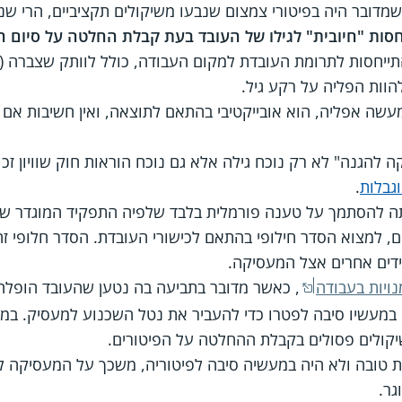
דובר היה בפיטורי צמצום שנבעו משיקולים תקציביים, הרי שנ
סות "חיובית" לגילו של העובד בעת קבלת החלטה על סיום הע
ייחסות לתרומת העובדת למקום העבודה, כולל לוותק שצברה (
וות הפליה על רקע גיל.
שה אפליה, הוא אובייקטיבי בהתאם לתוצאה, ואין חשיבות אם 
 להגנה" לא רק נוכח גילה אלא גם נוכח הוראות חוק שוויון זכו
גבלות
.
תה להסתמך על טענה פורמלית בלבד שלפיה התפקיד המוגדר של
ם, למצוא הסדר חילופי בהתאם לכישורי העובדת. הסדר חלופי ז
דים אחרים אצל המעסיקה.
, כאשר מדובר בתביעה בה נטען שהעובד הופלה ופ
ה במעשיו סיבה לפטרו כדי להעביר את נטל השכנוע למעסיק. במ
קולים פסולים בקבלת ההחלטה על הפיטורים.
ת טובה ולא היה במעשיה סיבה לפיטוריה, משכך על המעסיקה
גר.