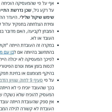
אף על פי שהמעסיקה הוכיחה שמ
על רקע גיל,
שכן נדרשת התייח
שימש שיקול שלילי.
היעדר ההת
ומידת הצלחתה בתפקיד עלול לה
המבחן לקביעה, האם מדובר במע
העובד או לא.
במקרה זה העובדת הייתה "זקוקה
בהתחשב בהיותה אם ל
בן עם מו
לפיכך המעסיקה לא יכולה היי
לנסות בזמן אמת וטרם הפיטורי
בהיקף מצומצם או בחינת תפקי
על פי
סעיף 9 לחוק שוויון הזדמנויות בעבודה
בכך שהעובד יוכיח כי לא היית
המעסיק להוכיח שלא נשקלו שי
אין ספק שהעובדת הייתה עובד
העובדת לא קשורה לגילה המבו