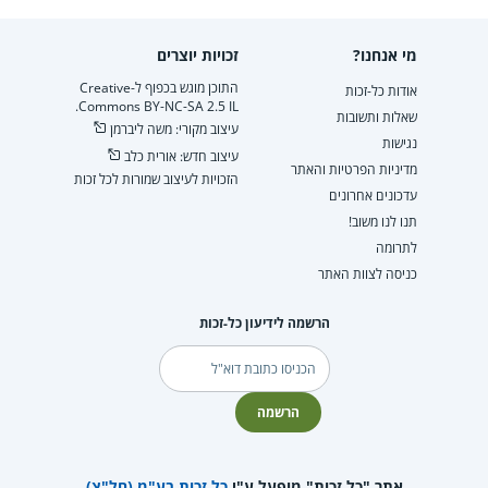
מי אנחנו?
זכויות יוצרים
התוכן מוגש בכפוף ל-Creative
אודות כל-זכות
Commons BY-NC-SA 2.5 IL.
שאלות ותשובות
עיצוב מקורי: משה ליברמן
נגישות
עיצוב חדש: אורית כלב
מדיניות הפרטיות והאתר
הזכויות לעיצוב שמורות לכל זכות
עדכונים אחרונים
תנו לנו משוב!
לתרומה
כניסה לצוות האתר
הרשמה לידיעון כל-זכות
דוא"ל
הרשמה
אתר "כל זכות" מופעל ע"י
כל זכות בע"מ (חל"צ)