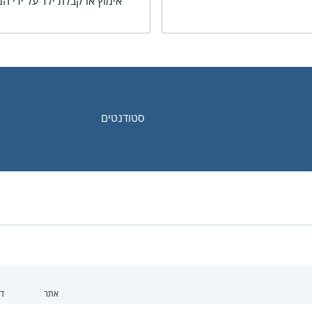
אימוץ או קבלת ילד על ידי המ
סטודנטים
אתר
דו