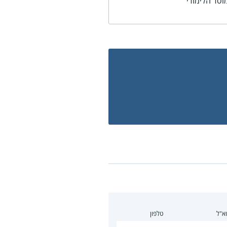
וסד הלימודי
א"ל
טלפון