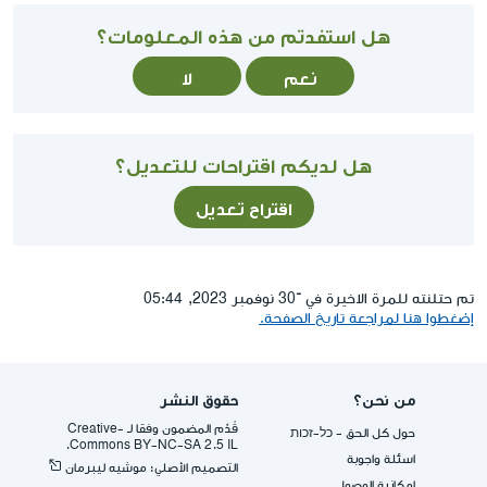
هل استفدتم من هذه المعلومات؟
نعم
لا
هل لديكم اقتراحات للتعديل؟
اقتراح تعديل
تم حتلنته للمرة الاخيرة في ־30 نوفمبر 2023, 05:44
إضغطوا هنا لمراجعة تاريخ الصفحة.
من نحن؟
حقوق النشر
قُدِّم المضمون وفقا لـ -Creative
حول كل الحق - כל-זכות
Commons BY-NC-SA 2.5 IL.
اسئلة واجوبة
التصميم الأصلي: موشيه ليبرمان
إمكانية الوصول