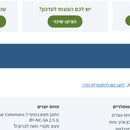
יש לכם הצעות לעדכון?
עזר
הציעו שינוי
ת
לחצו כאן להיסטוריית הדף.
ופולריים
זכויות יוצרים
התוכן מוגש בכפוף ל-mmons
יות עובדים
BY-NC-SA 2.5 IL.
ון ארוך טווח
עיצוב מקורי: משה ליברמן
גבלויות