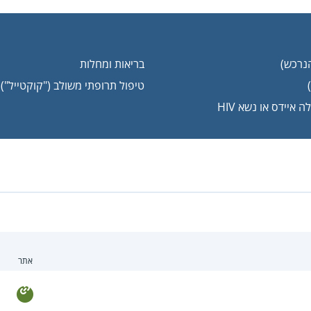
הנרכש)
בריאות ומחלות
טיפול תרופתי משולב ("קוקטייל") לנ
איידס או נשא HIV
אתר