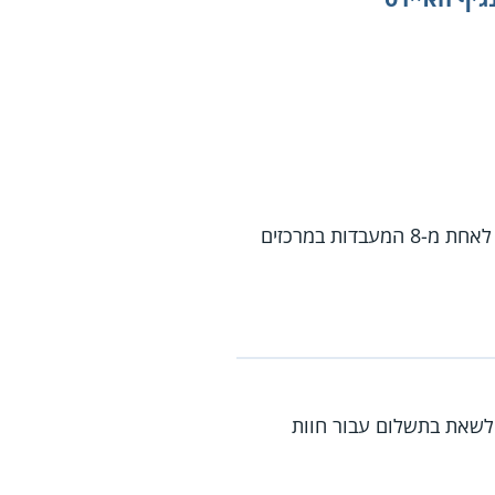
בכל מקרה המעבדה תעביר את דגימת הדם החיובית של הנבדק בצירוף פרטי הנבדק, מיידית, לאחת מ-8 המעבדות במרכזים
 לשאת בתשלום עבור חוות