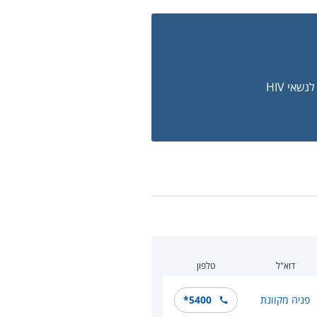
שאי HIV
דוא"ל
טלפון
פניה מקוונת
*5400