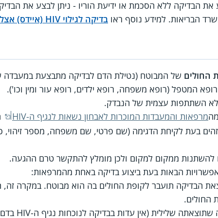
 את הבדיקה ללא הסכמת או ידיעת הוריו - ניתן לבצע את הבדיק
שרד הבריאות. למידע נוסף ראו
בדיקה לגילוי HIV (איידס) אצל קטין ללא הסכמת הוריו
 החולים
של המבוטח (נטילת הדם לבדיקה מתבצעת במעבדה ש
פא המטפל (רופא משפחה, רופא ילדים, רופא עור ומין וכו').
ללא השתתפות עצמית של הנבדק.
מה
מרפאות והמעבדות המוכרות לאבחון נשאות לנגיף ה-HIV
ה
הים בעת לקיחת הדגימה (שם פרטי, שם משפחה, מספר זיהוי, כת
 להשתנות ממקום למקום ולכן מומלץ להתקשר טרם ההגעה.
פשרויות הבאות בעת ביצוע בדיקה באחת מהמרפאות:
את הבדיקה תועבר לקופת החולים בה הוא מבוטח. במקרה זה, 
 החולים.
הנבדק יכול לסרב