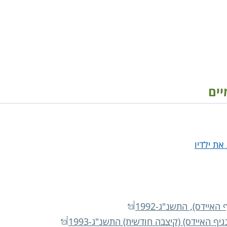
יים
האיידס), התשנ"ג-1992
יף האיידס) (קיצבה חודשית) התשנ"ג-1993