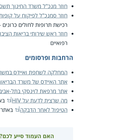
חוזר מנכ"ל משרד החינוך תשס/2(א)מיום .10.1999
חוזר סמנכ"ל לפיקוח על קופות החולי
רכישת תרופות לחולים כרונים - 
חוזר ראש שירותי בריאות הציבור מס' 13/11 מיום 1
רפואיים
הרחבות ופרסומים
המחלקה לשחפת ואיידס במשרד
אתר האיידס של משרד הבריאו
אתר מרפאת לוינסקי בתל-אביב
מה שרצית לדעת על HIV
בא
הטיפול לאחר הדבקה
באתר "
האם העמוד סייע לכם?