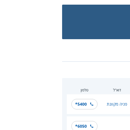
דוא"ל
טלפון
פניה מקוונת
*5400
*6050