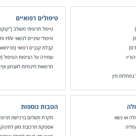
טיפולים רפואיים
טיפול תרופתי משולב ("קוקטייל
טיפולי שיניים לנשאי HIV וחולי איידס במרכז הרפואי קפלן
קבלת קנביס רפואי (מריחואנ
שמירה על רציפות הטיפול (ע
מרפאות חינמיות לאבחון וטיפ
 במחלות מין
ולה
הטבות נוספות
לה או נשא
תקרת תשלום ברכישת תרופו
פליה
אספקת תרכובת מזון לתינוקו