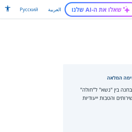
שאלו את ה-AI שלנו
العربية
Русский
 ולכן כבר לא מקובלת ההבחנה בין "נשא" ל"חולה"
ים עם HIV או איידס ישנן זכויות, שירותים והטבות ייעודיות