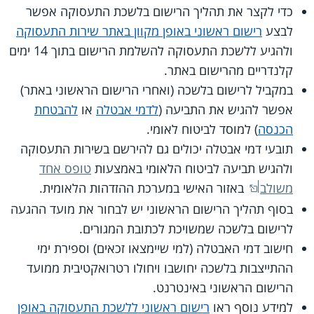
כדי לקצר את תהליך הרישום בלשכת התעסוקה אפשר
לבצע
רישום ראשוני באופן מקוון באתר שירות התעסוקה
ולהגיע ללשכת התעסוקה להשלמת הרישום בתוך 14 ימים
קלנדריים מהרישום באתר.
במקביל לרישום בלשכה (ואחרי הרישום הראשוני באתר)
אפשר להגיש את התביעה (
לדמי אבטלה
או
להבטחת
הכנסה
) למוסד לביטוח לאומי.
תובעי דמי אבטלה יכולים גם להירשם בשירות התעסוקה
ולהגיש תביעה לביטוח הלאומי באמצעות
טופס אחד
משולב
באזור האישי במערכת ההזדהות הלאומית.
בסוף תהליך הרישום הראשוני יש לבחור את מועד ההגעה
לרישום בלשכה שמשויכת לכתובת המגורים.
חישוב דמי האבטלה (למי שיימצאו זכאים) וספירת ימי
ההתייצבות בלשכה יחושבו ויחולו רטרואקטיבית ממועד
הרישום הראשוני באינטרנט.
למידע נוסף ראו
רישום ראשוני ללשכת התעסוקה באופן