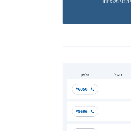
 ולבני משפחתו
דוא"ל
טלפון
*6050
*9696