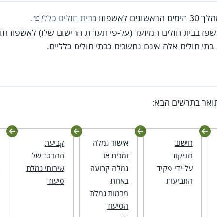
ם הראשונים לאשפוזו ב
בית חולים כללי
.
ז בבית חולים המיועד (על-פי תעודת הרישום שלו) לאשפוז חולים
בתי חולים אלה אינם נחשבים כבתי חולים כלליים.
ואר בתרשים הבא:
חישוב
אישור גמלה
קביעת
נ
הניקוד
זמנית
או
ההרכב של
ע
על-ידי פקיד
גמלה קבועה
שירותי גמלת
ל
התביעות
באחת
סיעוד
מ
רמות גמלת
הסיעוד