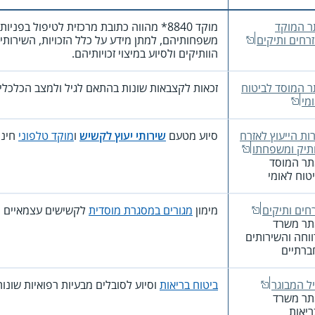
ר המוקד
מוקד
*8840
מהווה כתובת מרכזית לטיפול בפניות ש
רחים ותיקים
משפחותיהם, למתן מידע על כלל הזכויות, השירותי
הוותיקים ולסיוע במיצוי זכויותיהם.
 המוסד לביטוח
זכאות לקצבאות שונות בהתאם לגיל ולמצב הכלכלי
מי
ות הייעוץ לאזרח
סיוע מטעם
שירותי יעוץ לקשיש
ו
מוקד טלפוני
חינם
תיק ומשפחתו
תר המוסד
טוח לאומי
חים ותיקים
מימון
מגורים במסגרת מוסדית
לקשישים עצמאיים ות
תר משרד
וחה והשירותים
ברתיים
ל המבוגר
ביטוח בריאות
וסיוע לסובלים מבעיות רפואיות שונות
תר משרד
יאות