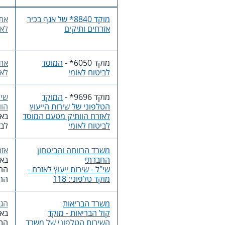
מוקד 8840* של אגף בכיר
את
אזרחים ותיקים
לאז
מוקד
*6050
-
המוסד
אתר
לביטוח לאומי
לאו
מוקד
*9696
-
המוקד
שיר
הטלפוני של שירות הייעוץ
הוו
לאזרח הוותיק מטעם המוסד
בא
לביטוח לאומי
לבי
משרד הרווחה והביטחון
אזר
החברתי
בא
שי"ל - שירות ייעוץ לאזרח -
הרו
מוקד טלפוני: 118
הח
משרד הבריאות
הגי
קול הבריאות - מוקד
בא
השירות הטלפוני של משרד
הבר