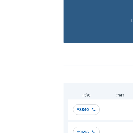
דוא"ל
טלפון
*8840
*9696