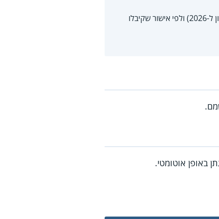
יש להם בן/בת זוג, הכנסתם מפנסיה של שני בני הזוג לא עולה על 5,273.53 ₪ בחודש (נכון ל-2026) ולפי אישור שקיבלו
מם.
ן באופן אוטומטי.