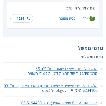
מענה ממשלתי מרכזי
אתר
פניה מקוונת
1299
גורמי ממשל
גורם ממשלתי
הרשות לזכויות ניצולי השואה - טל' 5105*
מרכז מידע נייד של הרשות לזכויות ניצולי השואה
הלשכה לענייני פיצויים אישיים מחו"ל (במשרד האוצר) - טל' ‎03-
6234100
,מייל:
opc@mof.gov.il
ועידת התביעות (במשרד האוצר) - טל' ‎03-5194400