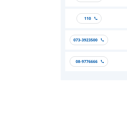
110
073-3923500
08-9776666