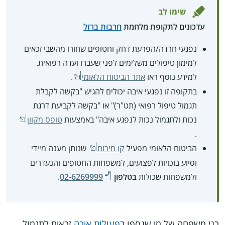
שימו לב
עדכונים לתקופת מלחמת
חרבות ברזל
נפגעי חרדה/הפרעת דחק וחטופים שחזרו מהשבי זכאים
למימון טיפולים משלימים לפני שעברו ועדה רפואית.
למידע נוסף ראו
אתר הביטוח הלאומי
.
בתקופה זו נפגעי איבה יכולים להגיש "בקשה לקבלת
תגמול טיפול רפואי (תט"ר)" או "בקשה לקביעת דרגת
נכות ולתגמול נכות לנפגע איבה" באמצעות
טופס מקוון
.
הביטוח הלאומי מפעיל
קו חירום
שנותן מענה מיידי
וסיוע בזכויות לפצועים, למשפחות החטופים והנעדרים
ולמשפחות שכולות
בטלפון
02-6269999
.
בני משפחה של מי שנספו ב
פעולות איבה
זכאים לתגמול